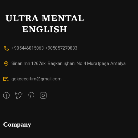
+905446815063 +905057270833
Sinan mh.1267sk. Başkan işhanı No:4 Muratpaşa Antalya
gokceegitim@gmail.com
Company