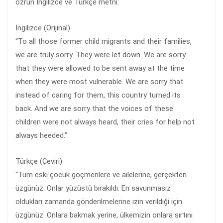
özrün İngilizce ve Türkçe metni:
İngilizce (Orijinal)
“To all those former child migrants and their families,
we are truly sorry. They were let down. We are sorry
that they were allowed to be sent away at the time
when they were most vulnerable. We are sorry that
instead of caring for them, this country turned its
back. And we are sorry that the voices of these
children were not always heard, their cries for help not
always heeded.”
Türkçe (Çeviri)
“Tüm eski çocuk göçmenlere ve ailelerine, gerçekten
üzgünüz. Onlar yüzüstü bırakıldı. En savunmasız
oldukları zamanda gönderilmelerine izin verildiği için
üzgünüz. Onlara bakmak yerine, ülkemizin onlara sırtını