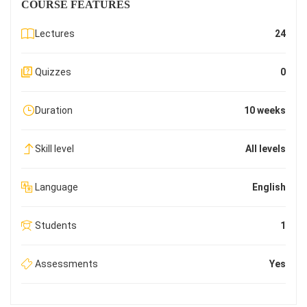
COURSE FEATURES
Lectures
24
Quizzes
0
Duration
10 weeks
Skill level
All levels
Language
English
Students
1
Assessments
Yes