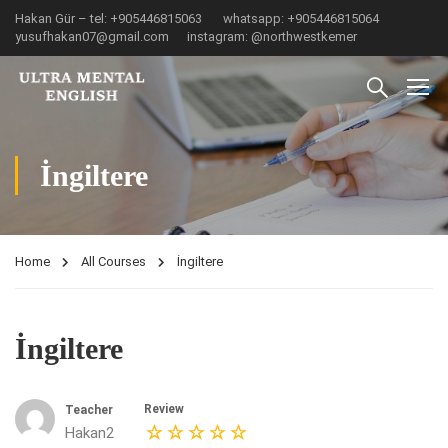
Hakan Gür – tel: +905446815063 ‎ ‎ ‎ ‎ ‎ ‎ whatsapp: +905446815064‎ ‎ ‎ ‎‎
yusufhakan07@gmail.com ‎ ‎ ‎ ‎ ‎ instagram: @northwestkemer
İngiltere
Home
All Courses
İngiltere
İngiltere
Review
Teacher
Hakan2