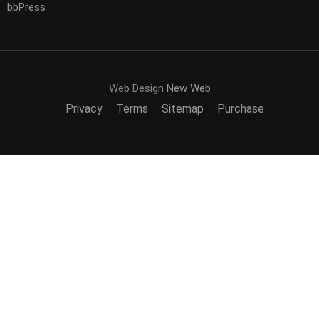
bbPress
Web Design
New Web
Privacy
Terms
Sitemap
Purchase
Free
START NOW
BECOME AN INSTRUCTOR?