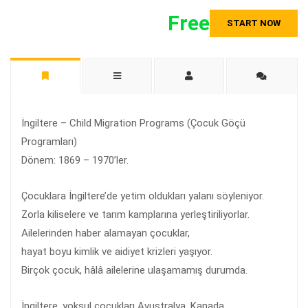
Free
START NOW
İngiltere – Child Migration Programs (Çocuk Göçü
Programları)
Dönem: 1869 – 1970’ler.
Çocuklara İngiltere’de yetim oldukları yalanı söyleniyor.
Zorla kiliselere ve tarım kamplarına yerleştiriliyorlar.
Ailelerinden haber alamayan çocuklar,
hayat boyu kimlik ve aidiyet krizleri yaşıyor.
Birçok çocuk, hâlâ ailelerine ulaşamamış durumda.
İngiltere, yoksul çocukları Avustralya, Kanada,