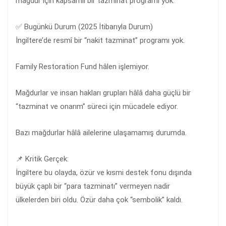
mağdur için kapsamlı bir tazminat programı yok.
✅ Bugünkü Durum (2025 İtibarıyla Durum)
İngiltere’de resmî bir “nakit tazminat” programı yok.
Family Restoration Fund hâlen işlemiyor.
Mağdurlar ve insan hakları grupları hâlâ daha güçlü bir
“tazminat ve onarım” süreci için mücadele ediyor.
Bazı mağdurlar hâlâ ailelerine ulaşamamış durumda.
📌 Kritik Gerçek:
İngiltere bu olayda, özür ve kısmi destek fonu dışında
büyük çaplı bir “para tazminatı” vermeyen nadir
ülkelerden biri oldu. Özür daha çok “sembolik” kaldı.