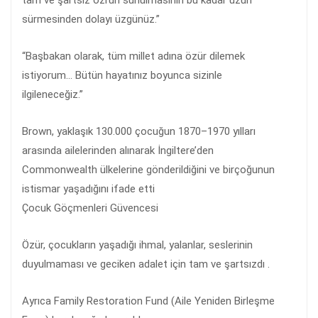
tam ve şartsız özrün sunulmasının bu kadar uzun
sürmesinden dolayı üzgünüz.”
“Başbakan olarak, tüm millet adına özür dilemek
istiyorum… Bütün hayatınız boyunca sizinle
ilgileneceğiz.”
Brown, yaklaşık 130.000 çocuğun 1870–1970 yılları
arasında ailelerinden alınarak İngiltere’den
Commonwealth ülkelerine gönderildiğini ve birçoğunun
istismar yaşadığını ifade etti
Çocuk Göçmenleri Güvencesi
Özür, çocukların yaşadığı ihmal, yalanlar, seslerinin
duyulmaması ve geciken adalet için tam ve şartsızdı .
Ayrıca Family Restoration Fund (Aile Yeniden Birleşme